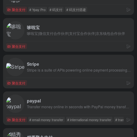
聚合支付
# Ypay Pro
# 码支付
# 码支付搭建
哆啦宝
哆啦宝|微信支付合作伙伴|支付宝合作伙伴|京东钱包合作伙伴
聚合支付
Stripe
Stripe is a suite of APIs powering online payment processing and commerce solutions for internet businesses of all sizes. Accept payments and scale faster with AI.
聚合支付
paypal
Transfer money online in seconds with PayPal money transfer. All you need is an email address.
聚合支付
# email money transfer
# international money transfer
# transfer mo