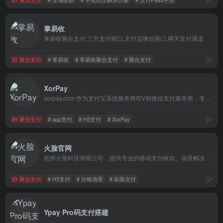
掌易收
掌易收聚合支付,三方支付接口,支付宝微信接口,网关支付通道
聚合支付
# 掌易收
# 掌易收聚合支付
# 聚合支付
XorPay
xorpay.com 作为支付宝系统服务商ISV和微信支付服务商，专业为开发者对接微信支付宝，支持当面付/NATIVE/JSAPI/收银台/条码支付/小程序等支付方式
聚合支付
# app支付
# H5支付
# XorPay
火脸官网
杭州火脸科技有限公司，提供专业的移动支付收款、场景解决方案、供应链云资金、会员营销等服务，为客户创造更多收益。火脸整合支付通道行业资源、 SAAS系统，为支付服务商打造一套功能丰富、配置灵活的作业系统，为商户提供多场景解决方案及营销功能。
聚合支付
# H5支付
# 分账场景
# 刷脸支付
Ypay Pro码支付搭建