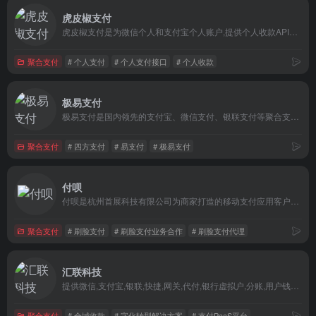
虎皮椒支付
虎皮椒支付是为微信个人和支付宝个人账户,提供个人收款API支付接口,不挂机,无需提现,官方清算,100%资金安全,成功率高,金额无限制,支持各种网站系统API对接。
聚合支付
# 个人支付
# 个人支付接口
# 个人收款
极易支付
极易支付是国内领先的支付宝、微信支付、银联支付等聚合支付技术服务商！
聚合支付
# 四方支付
# 易支付
# 极易支付
付呗
付呗是杭州首展科技有限公司为商家打造的移动支付应用客户端，支付宝ISV，微信受理商。以支付为切入点，涵盖了商家收银、会员营销、财务管理、卡券核销和金融服务等功能，为商家提供合理的移动支付解决方案。
聚合支付
# 刷脸支付
# 刷脸支付业务合作
# 刷脸支付代理
汇联科技
提供微信,支付宝,银联,快捷,网关,代付,银行虚拟户,分账,用户钱包等一站式解决方案和产品
聚合支付
# 全域收款
# 字化转型解决方案
# 支付PaaS平台