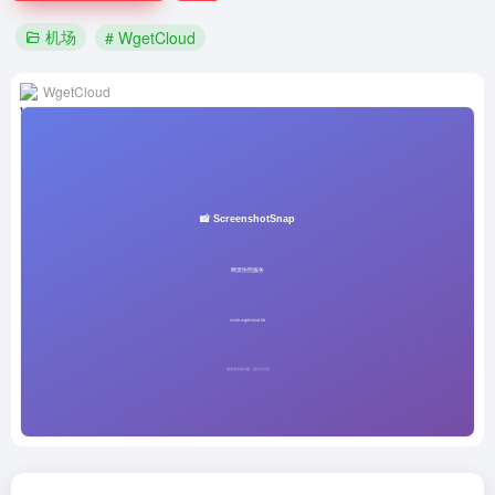
机场
# WgetCloud
WgetCloud